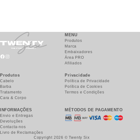
MENU
Produtos
Marca
Embaixadores
Área PRO
Afiliados
Produtos
Privacidade
Cabelo
Política de Privacidade
Barba
Política de Cookies
Tratamento
Termos e Condições
Cara & Corpo
INFORMAÇÕES
MÉTODOS DE PAGAMENTO
Envio e Entregas
Devoluções
Contacta-nos
Livro de Reclamações
Copyright 2026 © Twenty Six