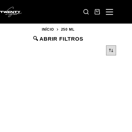
INÍCIO
250 ML
🔍︎ ABRIR FILTROS
CATEGORIAS DE PRODUTO
TODOS
BARBA
CABELO
CARA & CORPO
EQUIPAMENTOS PROFISSIONAIS
TRATAMENTO