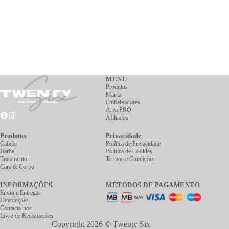
MENU
Produtos
Marca
Embaixadores
Área PRO
Afiliados
Produtos
Privacidade
Cabelo
Política de Privacidade
Barba
Política de Cookies
Tratamento
Termos e Condições
Cara & Corpo
INFORMAÇÕES
MÉTODOS DE PAGAMENTO
Envio e Entregas
Devoluções
Contacta-nos
Livro de Reclamações
Copyright 2026 © Twenty Six